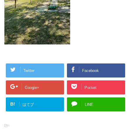
Twitter
Facebook
Google+
Pocket
B!
はてブ
LINE
-