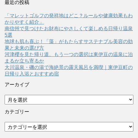
最近の投稿
「マレットゴルフの発祥地はどこ？ルールや健康効果もわ
かりやすく紹介」
南信州で見つけたお財布にやさしくて楽しめる日帰り温泉
5選
地球も肌も喜ぶ！「藻」がもたらすサステナブル美容の効
果と未来の選び方
河津櫻を見た帰り道、もう一つの選択は東伊豆の温泉に泊
まるか立ち寄るか
大川温泉・磯の湯で海絶景の露天風呂を満喫｜東伊豆町の
日帰り入浴とおすすめ宿
アーカイブ
ア
ー
カ
カテゴリー
イ
ブ
カ
テ
ゴ