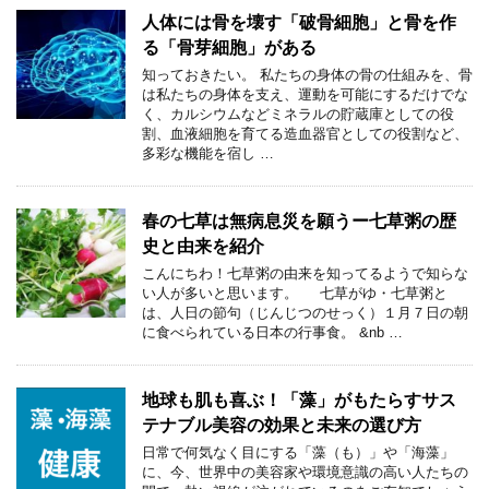
人体には骨を壊す「破骨細胞」と骨を作
る「骨芽細胞」がある
知っておきたい。 私たちの身体の骨の仕組みを、骨
は私たちの身体を支え、運動を可能にするだけでな
く、カルシウムなどミネラルの貯蔵庫としての役
割、血液細胞を育てる造血器官としての役割など、
多彩な機能を宿し …
春の七草は無病息災を願うー七草粥の歴
史と由来を紹介
こんにちわ！七草粥の由来を知ってるようで知らな
い人が多いと思います。 七草がゆ・七草粥と
は、人日の節句（じんじつのせっく）１月７日の朝
に食べられている日本の行事食。 &nb …
地球も肌も喜ぶ！「藻」がもたらすサス
テナブル美容の効果と未来の選び方
日常で何気なく目にする「藻（も）」や「海藻」
に、今、世界中の美容家や環境意識の高い人たちの