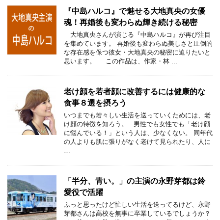
『中島ハルコ』で魅せる大地真央の女優
魂！再婚後も変わらぬ輝き続ける秘密
大地真央さんが演じる『中島ハルコ』が再び注目
を集めています。 再婚後も変わらぬ美しさと圧倒的
な存在感を保つ彼女・大地真央の秘密に迫りたいと
思います。 この作品は、作家・林 …
老け顔を若者顔に改善するには健康的な
食事８選を摂ろう
いつまでも若々しい生活を送っていくためには、老
け顔の特徴を知ろう。 男性でも女性でも「老け顔
に悩んでいる！」という人は、少なくない。 同年代
の人よりも肌に張りがなく老けて見られたり、人に
…
「半分、青い。」の主演の永野芽都は鈴
愛役で活躍
ふっと思ったけど忙しい生活を送ってるけど、永野
芽都さんは高校を無事に卒業しているでしょうか？