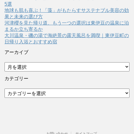
5選
地球も肌も喜ぶ！「藻」がもたらすサステナブル美容の効
果と未来の選び方
河津櫻を見た帰り道、もう一つの選択は東伊豆の温泉に泊
まるか立ち寄るか
大川温泉・磯の湯で海絶景の露天風呂を満喫｜東伊豆町の
日帰り入浴とおすすめ宿
アーカイブ
ア
ー
カ
カテゴリー
イ
ブ
カ
テ
ゴ
リ
ー
お問い合わせ
サイトマップ