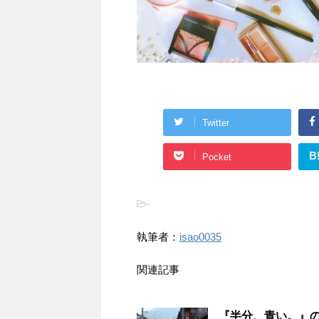
Twitter
B
Pocket
-
執筆者：
isao0035
関連記事
『半分、青い。』