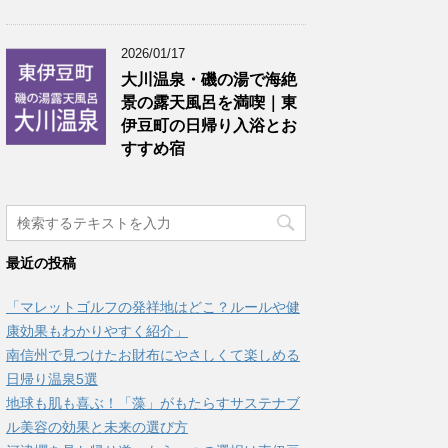
2026/01/17
大川温泉・磯の湯で海絶
景の露天風呂を満喫｜東
伊豆町の日帰り入浴とお
すすめ宿
最近の投稿
「マレットゴルフの発祥地はどこ？ルールや健
康効果もわかりやすく紹介」
南信州で見つけたお財布にやさしくて楽しめる
日帰り温泉5選
地球も肌も喜ぶ！「藻」がもたらすサステナブ
ル美容の効果と未来の選び方