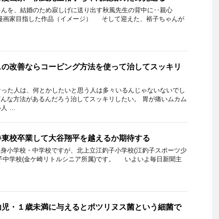
ゃんを、結婚のため寂しげに送り出す秋風先生の背中に‥親心
が漫画家目指した作品（イメージ） そして迎えた、裕子ちゃんが
スの改善ならコーピング方法を使って治してスッキリ
なった人は、何とかしたいと思う人は多々いるんじゃないないでし
んな方法があるんだろう治してスッキリしたい。 胃が痛いムカム
人 …
巻東校卒業して大谷翔平を越えるか期待する
身小学校・中学校ですが、北上立江釣子小学校(江釣子スポーツ少
子中学校(金ケ崎リトルシニア所属)です。 いよいよ毎日新聞主
幼児・１歳未満に与えるとポツリヌス菌という細菌で