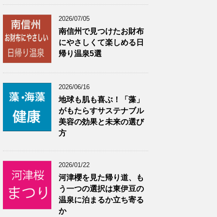
2026/07/05
南信州で見つけたお財布
にやさしくて楽しめる日
帰り温泉5選
2026/06/16
地球も肌も喜ぶ！「藻」
がもたらすサステナブル
美容の効果と未来の選び
方
2026/01/22
河津櫻を見た帰り道、も
う一つの選択は東伊豆の
温泉に泊まるか立ち寄る
か