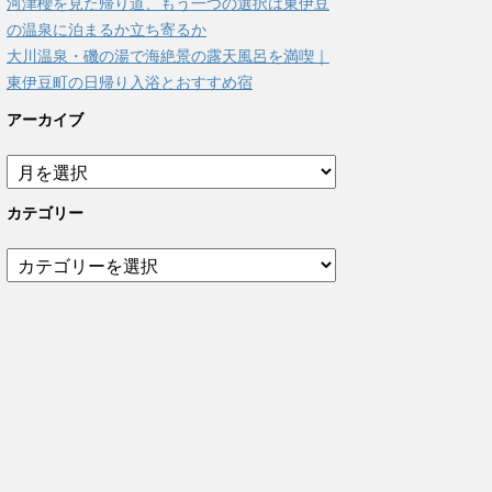
河津櫻を見た帰り道、もう一つの選択は東伊豆
の温泉に泊まるか立ち寄るか
大川温泉・磯の湯で海絶景の露天風呂を満喫｜
東伊豆町の日帰り入浴とおすすめ宿
アーカイブ
ア
ー
カ
カテゴリー
イ
ブ
カ
テ
ゴ
リ
ー