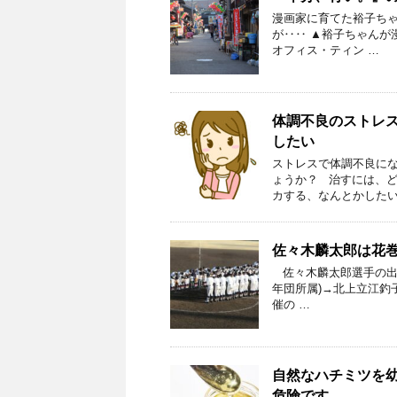
漫画家に育てた裕子ち
が‥‥ ▲裕子ちゃん
オフィス・ティン …
体調不良のストレ
したい
ストレスで体調不良に
ょうか？ 治すには、ど
カする、なんとかしたい
佐々木麟太郎は花
佐々木麟太郎選手の出
年団所属)→北上立江釣
催の …
自然なハチミツを
危険です