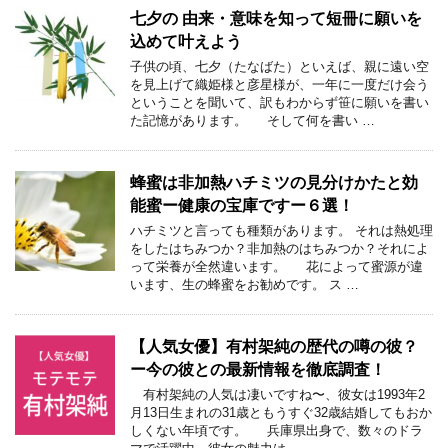
七夕の 由来・意味を知って短冊に願いを
込めて叶えよう
子供の頃、七夕（たなばた）といえば、親に遠い空
を見上げて織姫様と彦星様が、一年に一度だけ会う
ということを聞いて、訳もわからず笹に願いを書い
た記憶があります。 そして何を書い …
蜂蜜は非加熱ハチミツの見分けかたと効
能蜜ー健康の宝庫ですー６選！
ハチミツと言っても種類があります。 それは熱処理
をしたはちみつか？非加熱のはちみつか？それによ
って栄養が全然違います。 花によって蜜源が違
います、生の蜂蜜をお勧めです。 ス …
【人気女優】有村架純の歴代の噂の彼？
ー今の彼との最新情報を徹底調査！
有村架純の人気は凄いですね〜、彼女は1993年2
月13日生まれの31歳ともうすぐ32歳結婚してもおか
しくない年頃です。 兵庫県出身で、数々のドラ