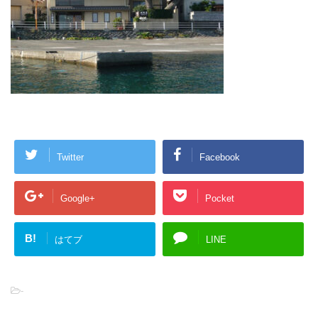
Twitter
Facebook
Google+
Pocket
B!
はてブ
LINE
-