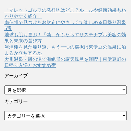
「マレットゴルフの発祥地はどこ？ルールや健康効果もわ
かりやすく紹介」
南信州で見つけたお財布にやさしくて楽しめる日帰り温泉
5選
地球も肌も喜ぶ！「藻」がもたらすサステナブル美容の効
果と未来の選び方
河津櫻を見た帰り道、もう一つの選択は東伊豆の温泉に泊
まるか立ち寄るか
大川温泉・磯の湯で海絶景の露天風呂を満喫｜東伊豆町の
日帰り入浴とおすすめ宿
アーカイブ
ア
ー
カ
カテゴリー
イ
ブ
カ
テ
ゴ