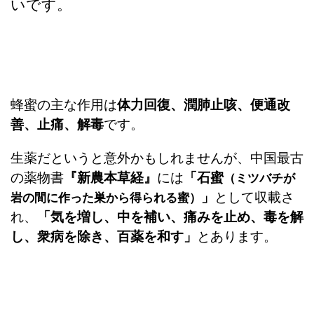
いです。
蜂蜜の主な作用は
体力回復、潤肺止咳、便通改
善、止痛、解毒
です。
生薬だというと意外かもしれませんが、中国最古
の薬物書
『新農本草経』
には
「石蜜
（ミツバチが
」
として収載さ
岩の間に作った巣から得られる蜜）
れ、
「気を増し、中を補い、痛みを止め、毒を解
し、衆病を除き、百薬を和す」
とあります。