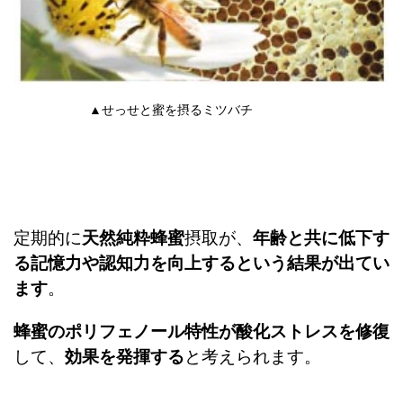
▲せっせと蜜を摂るミツバチ
定期的に
天然純粋蜂蜜
摂取が、
年齢と共に低下す
る記憶力や認知力を向上するという結果が出てい
ます
。
蜂蜜のポリフェノール特性が酸化ストレスを修復
して、
効果を発揮する
と考えられます。