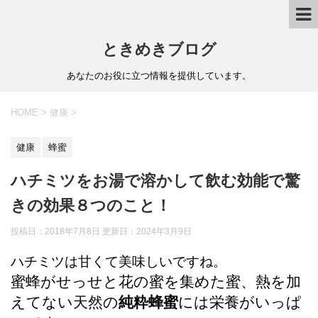
ときめきブログ
あなたのお役に立つ情報を提供しています。
HOME
>
健康
>
健康
蜂蜜
ハチミツをお湯で溶かして飲む効能で驚
きの効果８つのこと！
投稿日：2018年7月8日 更新日：
2024年3月9日
ハチミツは甘くて美味しいですね。
蜜蜂がせっせと花の蜜を集めた蜜、熱を加
えてない天然の
純粋蜂蜜
には栄養がいっぱ