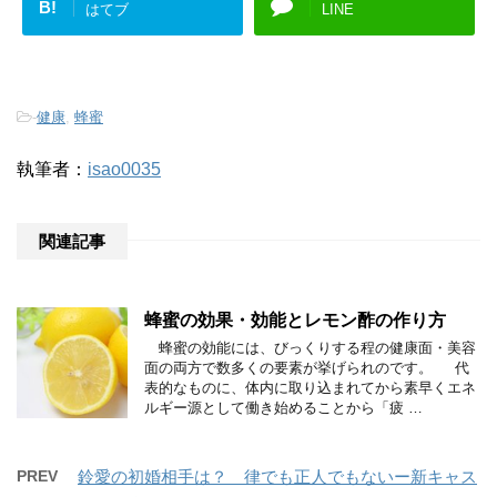
B!
はてブ
LINE
-
健康
,
蜂蜜
執筆者：
isao0035
関連記事
蜂蜜の効果・効能とレモン酢の作り方
蜂蜜の効能には、びっくりする程の健康面・美容
面の両方で数多くの要素が挙げられのです。 代
表的なものに、体内に取り込まれてから素早くエネ
ルギー源として働き始めることから「疲 …
PREV
鈴愛の初婚相手は？ 律でも正人でもないー新キャス