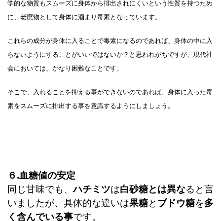
学的な物質もスムーズに身体から排出されにくいという性質を持つため
に、老廃物として身体に溜まり毒素となっています。
これらの成分が身体に入ることで毒素になるのであれば、身体の中に入
らないようにすることがいいではないか？
と思われがちですが、現代社
会においては、かなり困難なことです。
そこで、入れることを抑える事ができないのであれば、身体に入った毒
素をスムーズに排出する事を意識するようにしましょう。
６.血糖値の安定
同じ甘味でも、
ハチミツ
は
白砂糖とは異な
ると言
いましたが、具体的な違いは
果糖
と
ブドウ糖
を
多
く含んでいる事
です。