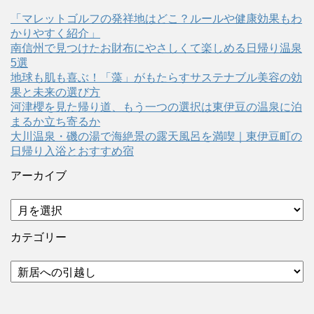
「マレットゴルフの発祥地はどこ？ルールや健康効果もわ
かりやすく紹介」
南信州で見つけたお財布にやさしくて楽しめる日帰り温泉
5選
地球も肌も喜ぶ！「藻」がもたらすサステナブル美容の効
果と未来の選び方
河津櫻を見た帰り道、もう一つの選択は東伊豆の温泉に泊
まるか立ち寄るか
大川温泉・磯の湯で海絶景の露天風呂を満喫｜東伊豆町の
日帰り入浴とおすすめ宿
アーカイブ
ア
ー
カ
カテゴリー
イ
ブ
カ
テ
ゴ
リ