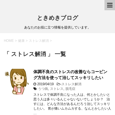
ときめきブログ
あなたのお役に立つ情報を提供しています。
HOME
>
健康
>
ストレス解消
>
「 ストレス解消 」 一覧
体調不良のストレスの改善ならコーピン
グ方法を使って治してスッキリしたい
2019/04/19
-
ストレス解消
うつ病
,
ストレス
,
脱毛症
ストレスで体調不良になった人は、何とかしたいと
思う人は多々いるんじゃないないでしょうか？ 治
すには、どんな方法があるんだろう治してスッキリ
したい。 胃が痛いムカムカする、なんとかしたい人
…