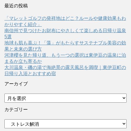
最近の投稿
「マレットゴルフの発祥地はどこ？ルールや健康効果もわ
かりやすく紹介」
南信州で見つけたお財布にやさしくて楽しめる日帰り温泉
5選
地球も肌も喜ぶ！「藻」がもたらすサステナブル美容の効
果と未来の選び方
河津櫻を見た帰り道、もう一つの選択は東伊豆の温泉に泊
まるか立ち寄るか
大川温泉・磯の湯で海絶景の露天風呂を満喫｜東伊豆町の
日帰り入浴とおすすめ宿
アーカイブ
ア
ー
カ
カテゴリー
イ
ブ
カ
テ