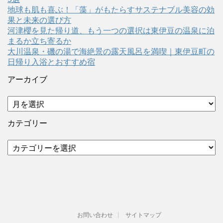
地球も肌も喜ぶ！「藻」がもたらすサステナブル美容の効
果と未来の選び方
河津櫻を見た帰り道、もう一つの選択は東伊豆の温泉に泊
まるか立ち寄るか
大川温泉・磯の湯で海絶景の露天風呂を満喫｜東伊豆町の
日帰り入浴とおすすめ宿
アーカイブ
ア
ー
カ
カテゴリー
イ
ブ
カ
テ
ゴ
リ
ー
お問い合わせ
サイトマップ