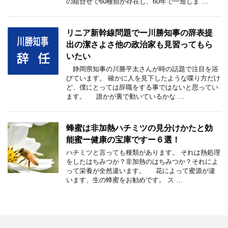
の組合せで60種類が存在し、60年で一巡しま …
リニア新幹線問題でー川勝知事の辞表提
出の潔さよさ他の政治家も見習ってもら
いたい
静岡県知事の川勝平太さんが時の話題で注目を浴
びています。 確かに人を見下したような喋り方だけ
ど、僕にとっては辞職をする事ではないと思ってい
ます。 誰かが裏で動いているかな …
蜂蜜は非加熱ハチミツの見分けかたと効
能蜜ー健康の宝庫ですー６選！
ハチミツと言っても種類があります。 それは熱処理
をしたはちみつか？非加熱のはちみつか？それによ
って栄養が全然違います。 花によって蜜源が違
います、生の蜂蜜をお勧めです。 ス …