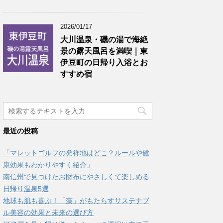
2026/01/17
大川温泉・磯の湯で海絶
景の露天風呂を満喫｜東
伊豆町の日帰り入浴とお
すすめ宿
最近の投稿
「マレットゴルフの発祥地はどこ？ルールや健
康効果もわかりやすく紹介」
南信州で見つけたお財布にやさしくて楽しめる
日帰り温泉5選
地球も肌も喜ぶ！「藻」がもたらすサステナブ
ル美容の効果と未来の選び方