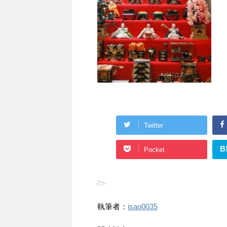
Twitter
B
Pocket
-
執筆者：
isao0035