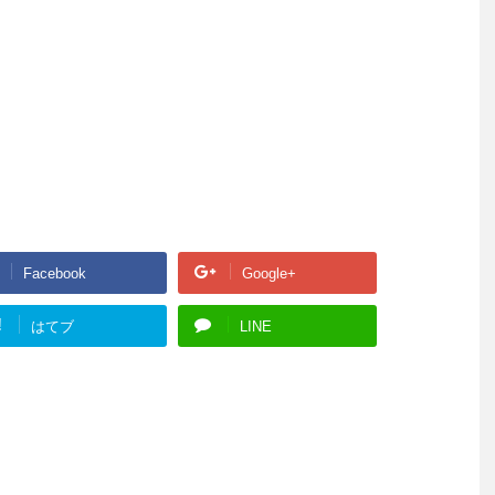
Facebook
Google+
!
はてブ
LINE