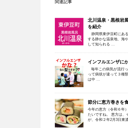
関連記事
北川温泉・黒根岩風
を紹介
静岡県東伊豆町にある
する静かな温泉地、海
して知られる …
インフルエンザにか
毎年この病気が流行っ
って病状が違って３種類
は中 …
節分に恵方巻きを
今年の恵方（令和６年
たいですね。 恵方は、
が、令和２年2月3日東濃