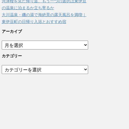
河津櫻を見た帰り道、もう一つの選択は東伊豆
の温泉に泊まるか立ち寄るか
大川温泉・磯の湯で海絶景の露天風呂を満喫｜
東伊豆町の日帰り入浴とおすすめ宿
アーカイブ
ア
ー
カ
カテゴリー
イ
ブ
カ
テ
ゴ
リ
ー