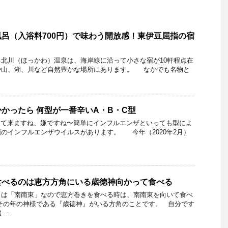
呂（入浴料700円）で味わう開放感！東伊豆屈指の宿
北川（ほっかわ）温泉は、海岸線に沿って小さな宿が10軒程点在
や山、湖、川など自然豊かな場所にあります。 なかでも名物と
かったら 何型が一番辛いA・B・C型
て来ますね、嫌ですね〜簡単にインフルエンザといっても型によ
のインフルエンザウイルスがあります。 今年（2020年2月）
食べるのは恵方方角にいる歳徳神向かって食べる
）は「南南東」なので恵方巻きを食べる時は、南南東を向いて食べ
その年の神様である『歳徳神』がいる方角のことです。 自分です
 …