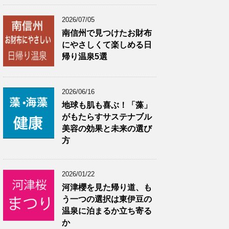
2026/07/05
南信州で見つけたお財布
にやさしくて楽しめる日
帰り温泉5選
2026/06/16
地球も肌も喜ぶ！「藻」
がもたらすサステナブル
美容の効果と未来の選び
方
2026/01/22
河津櫻を見た帰り道、も
う一つの選択は東伊豆の
温泉に泊まるか立ち寄る
か