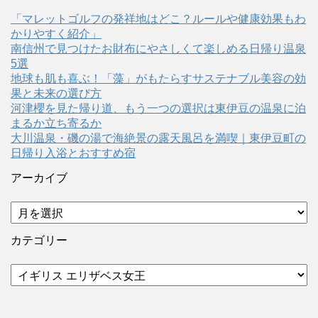
「マレットゴルフの発祥地はどこ？ルールや健康効果もわ
かりやすく紹介」
南信州で見つけたお財布にやさしくて楽しめる日帰り温泉
5選
地球も肌も喜ぶ！「藻」がもたらすサステナブル美容の効
果と未来の選び方
河津櫻を見た帰り道、もう一つの選択は東伊豆の温泉に泊
まるか立ち寄るか
大川温泉・磯の湯で海絶景の露天風呂を満喫｜東伊豆町の
日帰り入浴とおすすめ宿
アーカイブ
ア
ー
カ
カテゴリー
イ
ブ
カ
テ
ゴ
リ