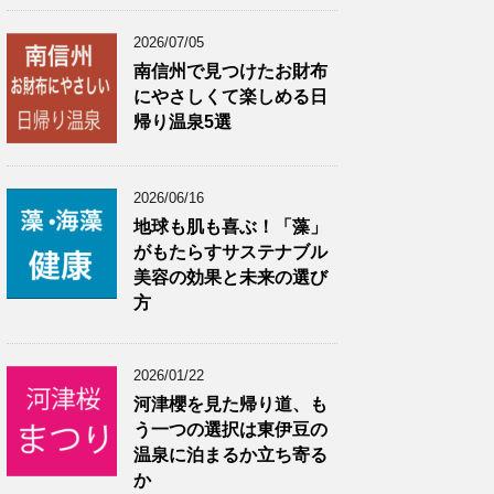
2026/07/05
南信州で見つけたお財布
にやさしくて楽しめる日
帰り温泉5選
2026/06/16
地球も肌も喜ぶ！「藻」
がもたらすサステナブル
美容の効果と未来の選び
方
2026/01/22
河津櫻を見た帰り道、も
う一つの選択は東伊豆の
温泉に泊まるか立ち寄る
か