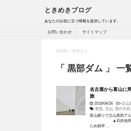
ときめきブログ
あなたのお役に立つ情報を提供しています。
お問い合わせ
サイトマップ
HOME
>
黒部ダム
「 黒部ダム 」 一
名古屋から富山に
旅
2019/04/26
-
立山
室堂
,
立山
,
雪の大谷
富山廻りで立山黒部
▲目的地周辺です。
ため朝早 …