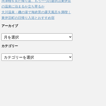
河津櫻を見た帰り道、もう一つの選択は東伊豆
の温泉に泊まるか立ち寄るか
大川温泉・磯の湯で海絶景の露天風呂を満喫｜
東伊豆町の日帰り入浴とおすすめ宿
アーカイブ
ア
ー
カ
カテゴリー
イ
ブ
カ
テ
ゴ
リ
ー