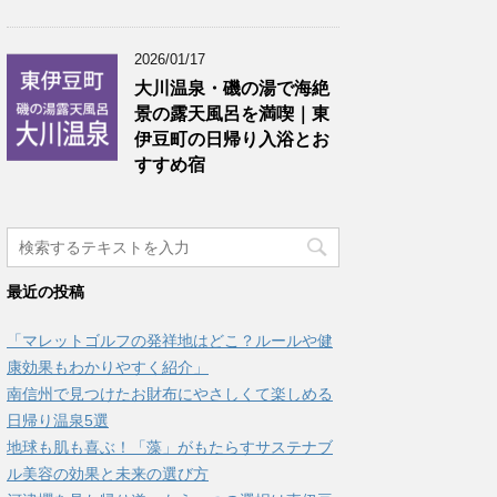
2026/01/17
大川温泉・磯の湯で海絶
景の露天風呂を満喫｜東
伊豆町の日帰り入浴とお
すすめ宿
最近の投稿
「マレットゴルフの発祥地はどこ？ルールや健
康効果もわかりやすく紹介」
南信州で見つけたお財布にやさしくて楽しめる
日帰り温泉5選
地球も肌も喜ぶ！「藻」がもたらすサステナブ
ル美容の効果と未来の選び方