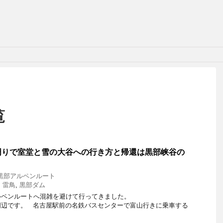
覧
周りで室堂と雪の大谷への行き方と帰還は黒部峡谷の
黒部アルペンルート
,
雷鳥
,
黒部ダム
アルペンルートへ混雑を避けて行ってきました。
 名古屋駅前の名鉄バスセンターで富山行きに乗車する