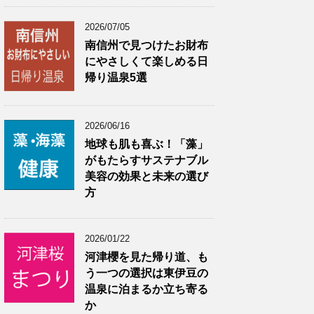
2026/07/05
南信州で見つけたお財布
にやさしくて楽しめる日
帰り温泉5選
2026/06/16
地球も肌も喜ぶ！「藻」
がもたらすサステナブル
美容の効果と未来の選び
方
2026/01/22
河津櫻を見た帰り道、も
う一つの選択は東伊豆の
温泉に泊まるか立ち寄る
か