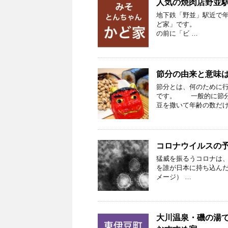
人気の焼肉店野並
地下鉄「野並」駅近で
ど家」です。 ▲駅
の前に「ビ …
節分の由来と意味
節分とは、何のために行
です。 一般的に節分
豆を撒いて年齢の数だけ
コロナウイルスの
猛威を振るうコロナは
を誰が日本に
メージ） …
大川温泉・磯の湯