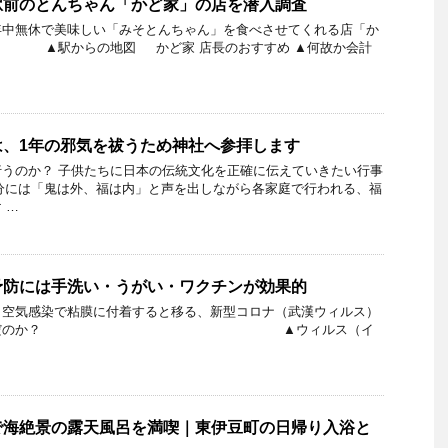
駅前のとんちゃん「かど家」の店を潜入調査
年中無休で美味しい「みそとんちゃん」を食べさせてくれる店「か
からの地図 かど家 店長のおすすめ ▲何故か会計
は、1年の邪気を祓うため神社へ参拝します
うのか？ 子供たちに日本の伝統文化を正確に伝えていきたい行事
には「鬼は外、福は内」と声を出しながら各家庭で行われる、福
 …
予防には手洗い・うがい・ワクチンが効果的
、空気感染で粘膜に付着すると移る、新型コロナ（武漢ウィルス）
持ち込んだのか？ ▲ウィルス（イ
で海絶景の露天風呂を満喫｜東伊豆町の日帰り入浴と