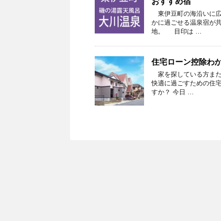
おすすめ宿
東伊豆町の海沿いに広
かに過ごせる温泉宿が
地。 目印は …
住宅ローン控除わか
家を探している方また
快適に過ごすための住
すか？ 今日 …