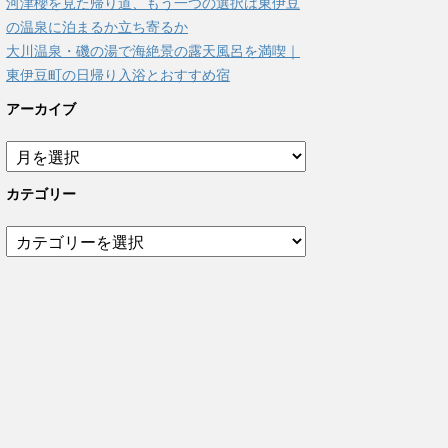
河津櫻を見た帰り道、もう一つの選択は東伊豆
の温泉に泊まるか立ち寄るか
大川温泉・磯の湯で海絶景の露天風呂を満喫｜
東伊豆町の日帰り入浴とおすすめ宿
アーカイブ
ア
ー
カ
カテゴリー
イ
ブ
カ
テ
ゴ
リ
ー