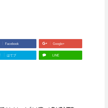
Facebook
Google+
!
はてブ
LINE