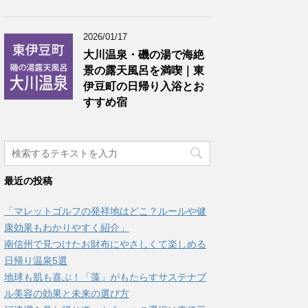
2026/01/17
大川温泉・磯の湯で海絶
景の露天風呂を満喫｜東
伊豆町の日帰り入浴とお
すすめ宿
最近の投稿
「マレットゴルフの発祥地はどこ？ルールや健
康効果もわかりやすく紹介」
南信州で見つけたお財布にやさしくて楽しめる
日帰り温泉5選
地球も肌も喜ぶ！「藻」がもたらすサステナブ
ル美容の効果と未来の選び方