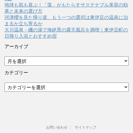
地球も肌も喜ぶ！「藻」がもたらすサステナブル美容の効
果と未来の選び方
河津櫻を見た帰り道、もう一つの選択は東伊豆の温泉に泊
まるか立ち寄るか
大川温泉・磯の湯で海絶景の露天風呂を満喫｜東伊豆町の
日帰り入浴とおすすめ宿
アーカイブ
ア
ー
カ
カテゴリー
イ
ブ
カ
テ
ゴ
リ
ー
お問い合わせ
サイトマップ