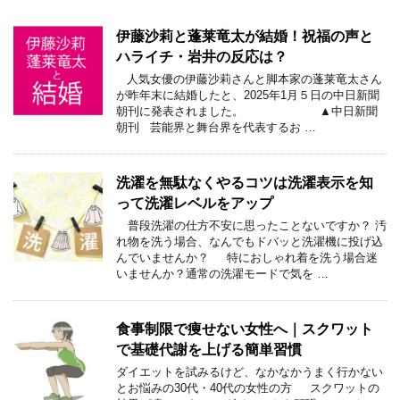
伊藤沙莉と蓬莱竜太が結婚！祝福の声と
ハライチ・岩井の反応は？
人気女優の伊藤沙莉さんと脚本家の蓬莱竜太さん
が昨年末に結婚したと、2025年1月５日の中日新聞
朝刊に発表されました。 ▲中日新聞
朝刊 芸能界と舞台界を代表するお …
洗濯を無駄なくやるコツは洗濯表示を知
って洗濯レベルをアップ
普段洗濯の仕方不安に思ったことないですか？ 汚
れ物を洗う場合、なんでもドバッと洗濯機に投げ込
んでいませんか？ 特におしゃれ着を洗う場合迷
いませんか？通常の洗濯モードで気を …
食事制限で痩せない女性へ｜スクワット
で基礎代謝を上げる簡単習慣
ダイエットを試みるけど、なかなかうまく行かない
とお悩みの30代・40代の女性の方 スクワットの