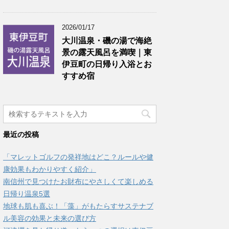
2026/01/17
大川温泉・磯の湯で海絶
景の露天風呂を満喫｜東
伊豆町の日帰り入浴とお
すすめ宿
最近の投稿
「マレットゴルフの発祥地はどこ？ルールや健
康効果もわかりやすく紹介」
南信州で見つけたお財布にやさしくて楽しめる
日帰り温泉5選
地球も肌も喜ぶ！「藻」がもたらすサステナブ
ル美容の効果と未来の選び方