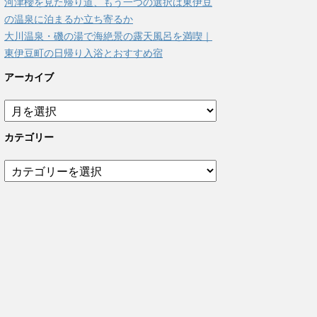
河津櫻を見た帰り道、もう一つの選択は東伊豆
の温泉に泊まるか立ち寄るか
大川温泉・磯の湯で海絶景の露天風呂を満喫｜
東伊豆町の日帰り入浴とおすすめ宿
アーカイブ
ア
ー
カ
カテゴリー
イ
ブ
カ
テ
ゴ
リ
ー