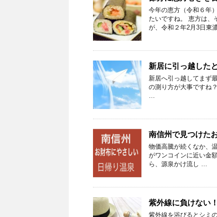
今年の恵方（令和６年
たいですね。 恵方は、
が、令和２年2月3日東濃
新居に引っ越した
新居へ引っ越してまず
の測り方が大事ですね
…
南信州で見つけた
物価高騰が続くなか、
がワンコインに近い金
ら、源泉かけ流し …
紫外線に負けない
紫外線を浴びるとシミ