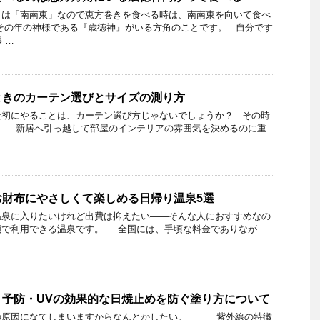
）は「南南東」なので恵方巻きを食べる時は、南南東を向いて食べ
その年の神様である『歳徳神』がいる方角のことです。 自分です
 …
ときのカーテン選びとサイズの測り方
最初にやることは、カーテン選び方じゃないでしょうか？ その時
？ 新居へ引っ越して部屋のインテリアの雰囲気を決めるのに重
お財布にやさしくて楽しめる日帰り温泉5選
温泉に入りたいけれど出費は抑えたい――そんな人におすすめなの
額で利用できる温泉です。 全国には、手頃な料金でありなが
！予防・UVの効果的な日焼止めを防ぐ塗り方について
の原因になてしまいますからなんとかしたい。 紫外線の特徴