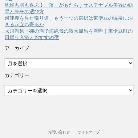
地球も肌も喜ぶ！「藻」がもたらすサステナブル美容の効
果と未来の選び方
河津櫻を見た帰り道、もう一つの選択は東伊豆の温泉に泊
まるか立ち寄るか
大川温泉・磯の湯で海絶景の露天風呂を満喫｜東伊豆町の
日帰り入浴とおすすめ宿
アーカイブ
ア
ー
カ
カテゴリー
イ
ブ
カ
テ
ゴ
リ
ー
お問い合わせ
サイトマップ