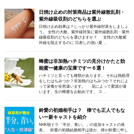
日焼け止めの対策商品は紫外線散乱剤・
紫外線吸収剤のどちらを選ぶ
日焼け止め効果は？しっかり紫外線対策をしましょ
う。 女性の大敵、紫外線対策に紫外線散乱剤・紫外
線吸収剤のどちらを選びますか？ 女性の大敵紫
外線を阻止するのに 日差しの強い夏 …
蜂蜜は非加熱ハチミツの見分けかたと効
能蜜ー健康の宝庫ですー６選！
ハチミツと言っても種類があります。 それは熱処理
をしたはちみつか？非加熱のはちみつか？それによ
って栄養が全然違います。 花によって蜜源が違
います、生の蜂蜜をお勧めです。 ス …
鈴愛の初婚相手は？ 律でも正人でもな
いー新キャストを紹介
NHK朝ドラ「半分、青い。」の追加キャストの発
表。 鈴愛の初婚結婚相手は誰か、律が鈴愛に申し