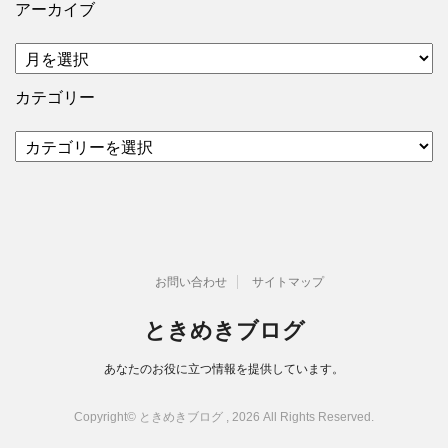
アーカイブ
ア
ー
カ
カテゴリー
イ
ブ
カ
テ
ゴ
リ
ー
お問い合わせ
サイトマップ
ときめきブログ
あなたのお役に立つ情報を提供しています。
Copyright© ときめきブログ , 2026 All Rights Reserved.