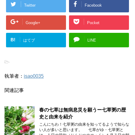
Twitter
Facebook
Google+
Pocket
B!
はてブ
LINE
-
執筆者：
isao0035
関連記事
春の七草は無病息災を願うー七草粥の歴
史と由来を紹介
こんにちわ！七草粥の由来を知ってるようで知らな
い人が多いと思います。 七草がゆ・七草粥と