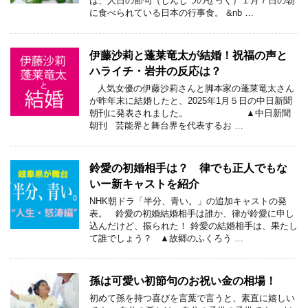
は、人日の節句（じんじつのせっく）１月７日の朝
に食べられている日本の行事食。 &nb …
伊藤沙莉と蓬莱竜太が結婚！祝福の声と
ハライチ・岩井の反応は？
人気女優の伊藤沙莉さんと脚本家の蓬莱竜太さん
が昨年末に結婚したと、2025年1月５日の中日新聞
朝刊に発表されました。 ▲中日新聞
朝刊 芸能界と舞台界を代表するお …
鈴愛の初婚相手は？ 律でも正人でもな
いー新キャストを紹介
NHK朝ドラ「半分、青い。」の追加キャストの発
表。 鈴愛の初婚結婚相手は誰か、律が鈴愛に申し
込んだけど、振られた！ 鈴愛の結婚相手は、果たし
て誰でしょう？ ▲故郷のふくろう …
孫は可愛い初節句のお祝い金の相場！
初めて孫を持つ喜びを言葉で言うと、素直に嬉しい