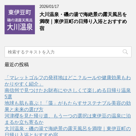
2026/01/17
大川温泉・磯の湯で海絶景の露天風呂を
満喫｜東伊豆町の日帰り入浴とおすすめ
宿
最近の投稿
「マレットゴルフの発祥地はどこ？ルールや健康効果もわ
かりやすく紹介」
南信州で見つけたお財布にやさしくて楽しめる日帰り温泉
5選
地球も肌も喜ぶ！「藻」がもたらすサステナブル美容の効
果と未来の選び方
河津櫻を見た帰り道、もう一つの選択は東伊豆の温泉に泊
まるか立ち寄るか
大川温泉・磯の湯で海絶景の露天風呂を満喫｜東伊豆町の
日帰り入浴とおすすめ宿