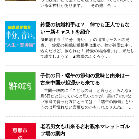
いる金神社があります。 その他、合 …
鈴愛の初婚相手は？ 律でも正人でもな
いー新キャストを紹介
NHK朝ドラ「半分、青い。」の追加キャストの発
表。 鈴愛の初婚結婚相手は誰か、律が鈴愛に申し
込んだけど、振られた！ 鈴愛の結婚相手は、果たし
て誰でしょう？ ▲故郷のふくろう …
子供の日・端午の節句の意味と由来はー
古来中国が起源から来てる
世間一般的に「こどもの日」と言うと、みんな5
月5日だと知っていると思いますが、男の子のいな
い家庭で育った方にとっては、「端午の節句」とい
うのは耳慣れない言葉なのかもしれませんね。 …
老若男女も出来る岩村親水マレットゴル
フ場の案内