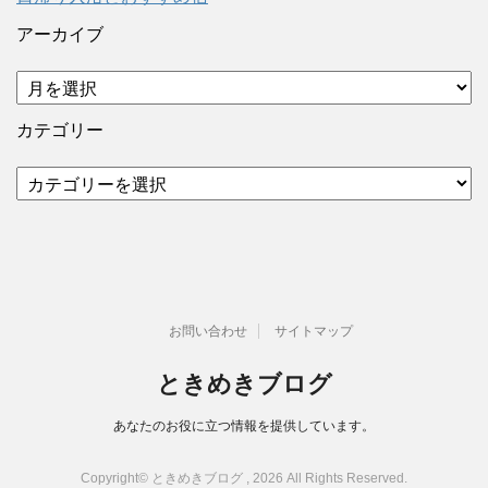
アーカイブ
ア
ー
カ
カテゴリー
イ
ブ
カ
テ
ゴ
リ
ー
お問い合わせ
サイトマップ
ときめきブログ
あなたのお役に立つ情報を提供しています。
Copyright© ときめきブログ , 2026 All Rights Reserved.