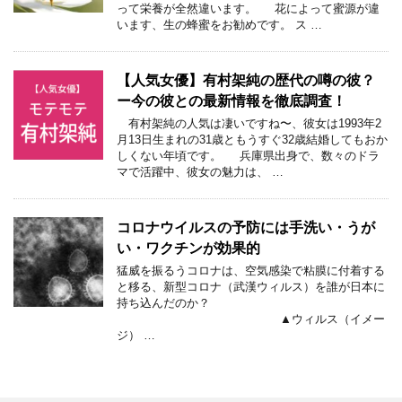
って栄養が全然違います。 花によって蜜源が違
います、生の蜂蜜をお勧めです。 ス …
【人気女優】有村架純の歴代の噂の彼？
ー今の彼との最新情報を徹底調査！
有村架純の人気は凄いですね〜、彼女は1993年2
月13日生まれの31歳ともうすぐ32歳結婚してもおか
しくない年頃です。 兵庫県出身で、数々のドラ
マで活躍中、彼女の魅力は、 …
コロナウイルスの予防には手洗い・うが
い・ワクチンが効果的
猛威を振るうコロナは、空気感染で粘膜に付着する
と移る、新型コロナ（武漢ウィルス）を誰が日本に
持ち込んだのか？
▲ウィルス（イメー
ジ） …