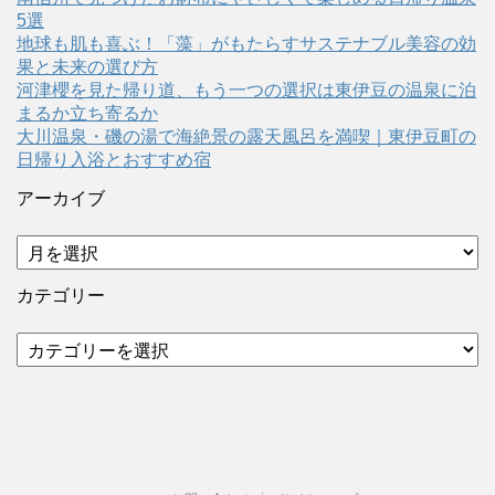
5選
地球も肌も喜ぶ！「藻」がもたらすサステナブル美容の効
果と未来の選び方
河津櫻を見た帰り道、もう一つの選択は東伊豆の温泉に泊
まるか立ち寄るか
大川温泉・磯の湯で海絶景の露天風呂を満喫｜東伊豆町の
日帰り入浴とおすすめ宿
アーカイブ
ア
ー
カ
カテゴリー
イ
ブ
カ
テ
ゴ
リ
ー