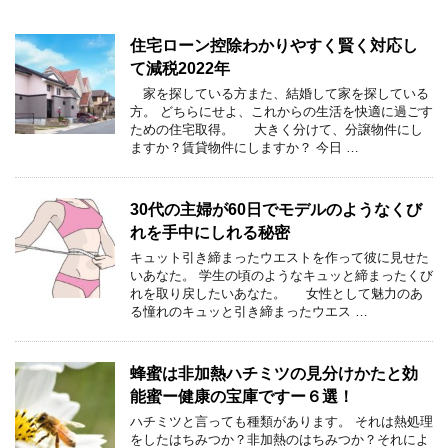
住宅ローン控除わかりやすく賢く対応し
て減税2022年
家を探している方また、結婚して家を探している
方。 どちらにせよ、これからの生活を快適に過ごす
ための住宅取得。 大きく分けて、分譲物件にし
ますか？賃貸物件にしますか？ 今日 …
30代の主婦が60日でモデルのようなくび
れを手中にしれる秘密
キュット引き締まったウエストを作って彼に見せた
いあなた。 学生の頃のようなキュッと締まったくび
れを取り戻したいあなた。 女性として魅力のあ
る憧れのキュッと引き締まったウエス …
蜂蜜は非加熱ハチミツの見分けかたと効
能蜜ー健康の宝庫ですー６選！
ハチミツと言っても種類があります。 それは熱処理
をしたはちみつか？非加熱のはちみつか？それによ