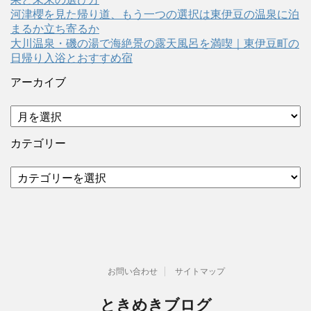
河津櫻を見た帰り道、もう一つの選択は東伊豆の温泉に泊
まるか立ち寄るか
大川温泉・磯の湯で海絶景の露天風呂を満喫｜東伊豆町の
日帰り入浴とおすすめ宿
アーカイブ
ア
ー
カ
カテゴリー
イ
ブ
カ
テ
ゴ
リ
ー
お問い合わせ
サイトマップ
ときめきブログ