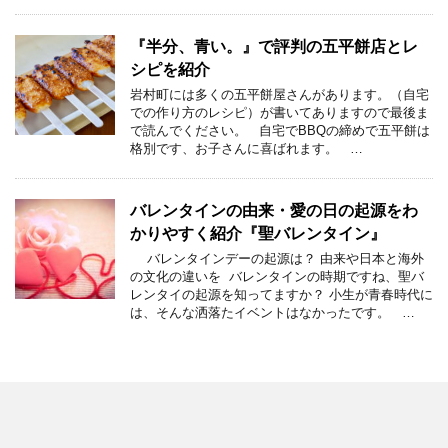
『半分、青い。』で評判の五平餅店とレ
シピを紹介
岩村町には多くの五平餅屋さんがあります。（自宅
での作り方のレシピ）が書いてありますので最後ま
で読んでください。 自宅でBBQの締めで五平餅は
格別です、お子さんに喜ばれます。 …
バレンタインの由来・愛の日の起源をわ
かりやすく紹介『聖バレンタイン』
バレンタインデーの起源は？ 由来や日本と海外
の文化の違いを バレンタインの時期ですね、聖バ
レンタイの起源を知ってますか？ 小生が青春時代に
は、そんな洒落たイベントはなかったです。 …