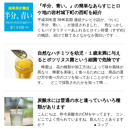
『半分、青い。』の簡単なあらすじとロ
ケ地の岩村城下町の西町を紹介
平成30年度 NHK前期 連続テレビ小説が、ついに
「半分、青い。」が放送されました。 危なっかし
くもバイタリティーあふれるヒロイン鈴愛（すずめ)
の物語。 続けて観てるとなかなか面白いです …
自然なハチミツを幼児・１歳未満に与え
るとポツリヌス菌という細菌で危険です
蜂蜜は、花の種類や加工方法によって味や風味が
異なり、蜂蜜を美味しく食べるためには、商品の選
び方や食べ方のコツを知っておくことがポイントで
す。 どこで採取されたかを知って蜂 …
炭酸水には普通の水と違っていろいろ種
類があります
こんにちは、昨今炭酸水のCMをやってます。 コン
ビニでよく売られていますね、飲んだことあります
か？ ▲コップ …