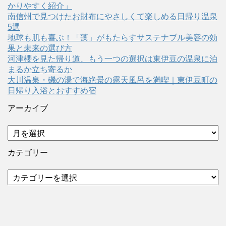
かりやすく紹介」
南信州で見つけたお財布にやさしくて楽しめる日帰り温泉
5選
地球も肌も喜ぶ！「藻」がもたらすサステナブル美容の効
果と未来の選び方
河津櫻を見た帰り道、もう一つの選択は東伊豆の温泉に泊
まるか立ち寄るか
大川温泉・磯の湯で海絶景の露天風呂を満喫｜東伊豆町の
日帰り入浴とおすすめ宿
アーカイブ
ア
ー
カ
カテゴリー
イ
ブ
カ
テ
ゴ
リ
ー