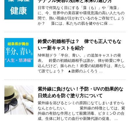
テナブル美容の効果と未来の選び方
日常で何気なく目にする「藻（も）」や「海藻」
に、今、世界中の美容家や環境意識の高い人たちの
間で、熱い視線が注がれているのをご存知でしょう
か？ 藻には、私たちの肌を健やかに保 …
鈴愛の初婚相手は？ 律でも正人でもな
いー新キャストを紹介
NHK朝ドラ「半分、青い。」の追加キャストの発
表。 鈴愛の初婚結婚相手は誰か、律が鈴愛に申し
込んだけど、振られた！ 鈴愛の結婚相手は、果たし
て誰でしょう？ ▲故郷のふくろう …
紫外線に負けない！予防・UVの効果的な
日焼止めを防ぐ塗り方について
紫外線を浴びるとシミの原因になてしまいますから
なんとかしたい。 紫外線の特徴としては、紫
外線の有効な作用として殺菌消毒、ビタミンD の合
成、生体に対しての血行や新陳代謝の促進、 …