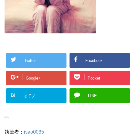
Twitter
Facebook
Google+
Pocket
B!
はてブ
LINE
-
執筆者：
isao0035