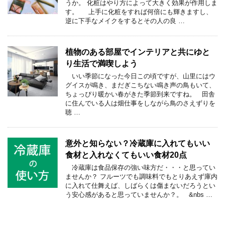
うか。 化粧はやり方によって大きく効果が作用しま
す。 上手に化粧をすれば何倍にも輝きますし、
逆に下手なメイクをするとその人の良 …
植物のある部屋でインテリアと共にゆと
り生活で満喫しよう
いい季節になった今日この頃ですが、山里にはウ
グイスが鳴き、まだぎこちない鳴き声の鳥もいて、
ちょっぴり暖かい春がきた季節到来ですね。 田舎
に住んでいる人は畑仕事をしながら鳥のさえずりを
聴 …
意外と知らない？冷蔵庫に入れてもいい
食材と入れなくてもいい食材20点
冷蔵庫は食品保存の強い味方だ・・・と思ってい
ませんか？ フルーツでも調味料でもとりあえず庫内
に入れて仕舞えば、しばらくは傷まないだろうとい
う安心感があると思っていませんか？。 &nbs …