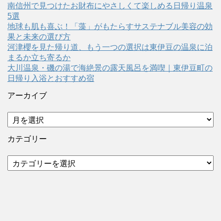
南信州で見つけたお財布にやさしくて楽しめる日帰り温泉
5選
地球も肌も喜ぶ！「藻」がもたらすサステナブル美容の効
果と未来の選び方
河津櫻を見た帰り道、もう一つの選択は東伊豆の温泉に泊
まるか立ち寄るか
大川温泉・磯の湯で海絶景の露天風呂を満喫｜東伊豆町の
日帰り入浴とおすすめ宿
アーカイブ
ア
ー
カ
カテゴリー
イ
ブ
カ
テ
ゴ
リ
ー