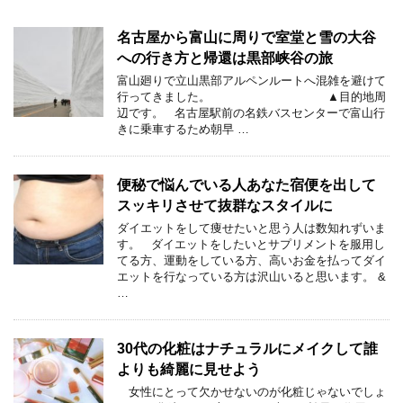
名古屋から富山に周りで室堂と雪の大谷
への行き方と帰還は黒部峡谷の旅
富山廻りで立山黒部アルペンルートへ混雑を避けて
行ってきました。 ▲目的地周
辺です。 名古屋駅前の名鉄バスセンターで富山行
きに乗車するため朝早 …
便秘で悩んでいる人あなた宿便を出して
スッキリさせて抜群なスタイルに
ダイエットをして痩せたいと思う人は数知れずいま
す。 ダイエットをしたいとサプリメントを服用し
てる方、運動をしている方、高いお金を払ってダイ
エットを行なっている方は沢山いると思います。 &
…
30代の化粧はナチュラルにメイクして誰
よりも綺麗に見せよう
女性にとって欠かせないのが化粧じゃないでしょ