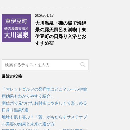
2026/01/17
大川温泉・磯の湯で海絶
景の露天風呂を満喫｜東
伊豆町の日帰り入浴とお
すすめ宿
最近の投稿
「マレットゴルフの発祥地はどこ？ルールや健
康効果もわかりやすく紹介」
南信州で見つけたお財布にやさしくて楽しめる
日帰り温泉5選
地球も肌も喜ぶ！「藻」がもたらすサステナブ
ル美容の効果と未来の選び方