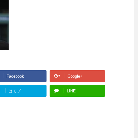
Facebook
Google+
!
はてブ
LINE