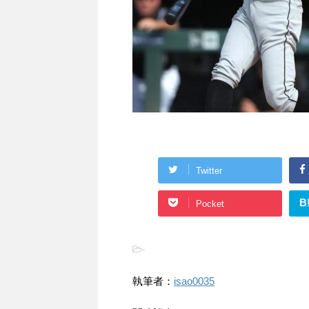
Twitter
B
Pocket
-
執筆者：
isao0035