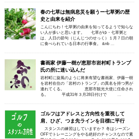
春の七草は無病息災を願うー七草粥の歴
史と由来を紹介
こんにちわ！七草粥の由来を知ってるようで知らな
い人が多いと思います。 七草がゆ・七草粥と
は、人日の節句（じんじつのせっく）１月７日の朝
に食べられている日本の行事食。 &nb …
書画家 伊藤一樹が恵那市岩村町トランプ
氏の所に迷い込んだ
岩村町に旋風のように将来有望な書画家、伊藤一樹
を岩村在住の「岩村のトランプ」の異名を持つ男が
連れてくる。 恵那市観光大使に任命され
る。 平成31年３月28日付けで …
ゴルフはアドレスと方向性を重視して
肩、ひざ、つま先ラインを目標に平行
スタンスの練習はしていますか？ 冬はシーズン
OFFでトレーニングをやる絶好のチャンスなので素