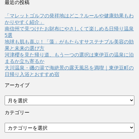
最近の投稿
「マレットゴルフの発祥地はどこ？ルールや健康効果もわ
かりやすく紹介」
南信州で見つけたお財布にやさしくて楽しめる日帰り温泉
5選
地球も肌も喜ぶ！「藻」がもたらすサステナブル美容の効
果と未来の選び方
河津櫻を見た帰り道、もう一つの選択は東伊豆の温泉に泊
まるか立ち寄るか
大川温泉・磯の湯で海絶景の露天風呂を満喫｜東伊豆町の
日帰り入浴とおすすめ宿
アーカイブ
ア
ー
カ
カテゴリー
イ
ブ
カ
テ
ゴ