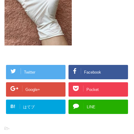
Twitter
Facebook
Google+
Pocket
B!
はてブ
LINE
-