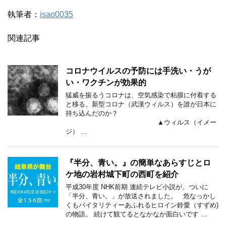
執筆者：
isao0035
関連記事
コロナウイルスの予防には手洗い・うが
い・ワクチンが効果的
猛威を振るうコロナは、空気感染で粘膜に付着する
と移る、新型コロナ（武漢ウィルス）を誰が日本に
持ち込んだのか？
▲ウィルス（イメー
ジ） …
『半分、青い。』の簡単なあらすじとロ
ケ地の岩村城下町の西町を紹介
平成30年度 NHK前期 連続テレビ小説が、ついに
「半分、青い。」が放送されました。 危なっかし
くもバイタリティーあふれるヒロイン鈴愛（すずめ)
の物語。 続けて観てるとなかなか面白いです …