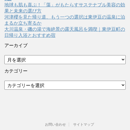
地球も肌も喜ぶ！「藻」がもたらすサステナブル美容の効
果と未来の選び方
河津櫻を見た帰り道、もう一つの選択は東伊豆の温泉に泊
まるか立ち寄るか
大川温泉・磯の湯で海絶景の露天風呂を満喫｜東伊豆町の
日帰り入浴とおすすめ宿
アーカイブ
ア
ー
カ
カテゴリー
イ
ブ
カ
テ
ゴ
リ
ー
お問い合わせ
サイトマップ