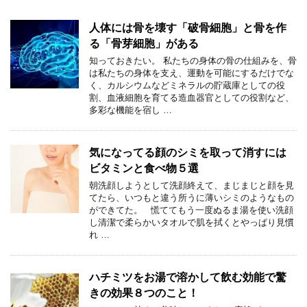
人体には骨を壊す「破骨細胞」と骨を作
る「骨芽細胞」がある
知っておきたい。 私たちの身体の骨の仕組みを、骨
は私たちの身体を支え、運動を可能にするだけでな
く、カルシウムなどミネラルの貯蔵庫としての役
割、血液細胞を育てる造血器官としての役割など、
多彩な機能を宿し …
気になってる顔のシミを取って消すには
ビタミンと食べ物５選
朝洗顔しようとして洗顔終えて、まじまじと顔を見
てたら、いつもと違う所うに薄いシミのようなもの
ができてた。 慌ててもう一度ぬるま湯を使い洗顔
し清潔で柔らかいタオルで肌を拭くとやっぱり見慣
れ …
ハチミツをお湯で溶かして飲む効能で驚
きの効果８つのこと！