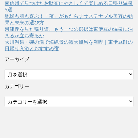
南信州で見つけたお財布にやさしくて楽しめる日帰り温泉
5選
地球も肌も喜ぶ！「藻」がもたらすサステナブル美容の効
果と未来の選び方
河津櫻を見た帰り道、もう一つの選択は東伊豆の温泉に泊
まるか立ち寄るか
大川温泉・磯の湯で海絶景の露天風呂を満喫｜東伊豆町の
日帰り入浴とおすすめ宿
アーカイブ
ア
ー
カ
カテゴリー
イ
ブ
カ
テ
ゴ
リ
ー