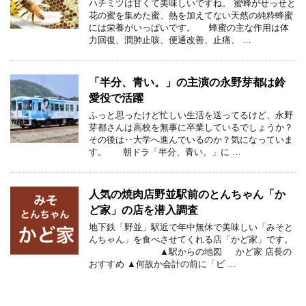
ハチミツは甘くて美味しいですね。 蜜蜂がせっせと
花の蜜を集めた蜜、熱を加えてない天然の純粋蜂蜜
には栄養がいっぱいです。 蜂蜜の主な作用は体
力回復、潤肺止咳、便通改善、止痛、 …
「半分、青い。」の主演の永野芽都は鈴
愛役で活躍
ふっと思ったけど忙しい生活を送ってるけど、永野
芽都さんは高校を無事に卒業しているでしょうか？
その後は‥大学へ進んでいるのか？気になっていま
す。 朝ドラ「半分、青い。」に …
人気の焼肉店野並駅前のとんちゃん「か
ど家」の店を潜入調査
地下鉄「野並」駅近で年中無休で美味しい「みそと
んちゃん」を食べさせてくれる店「かど家」です。
▲駅からの地図 かど家 店長の
おすすめ ▲何故か会計の前に「ビ …