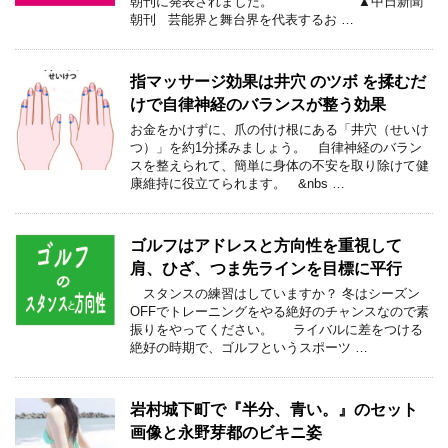
朝刊に発表されました。 ▲中日新聞
朝刊 芸能界と舞台界を代表するお …
指マッサージ効果は井穴 のツボ を揉むだ
けで自律神経のバランスが整う効果
お金をかけずに、爪の付け根にある「井穴（せいけ
つ）」を約1分揉みましょう。 自律神経のバラン
スを整えられて、簡単に身体の不安を取り除けて健
康維持に役立てられます。 &nbs …
ゴルフはアドレスと方向性を重視して
肩、ひざ、つま先ラインを目標に平行
スタンスの練習はしていますか？ 冬はシーズン
OFFでトレーニングをやる絶好のチャンスなので素
振りをやってください。 ライバルに差をつける
絶好の時期で、ゴルフというスポーツ …
岩村城下町で『半分、青い。』のセット
画像と永野芽都のビキニ姿