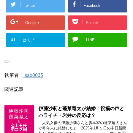
Twitter
Facebook
Google+
Pocket
B!
はてブ
LINE
-
執筆者：
isao0035
関連記事
伊藤沙莉と蓬莱竜太が結婚！祝福の声と
ハライチ・岩井の反応は？
人気女優の伊藤沙莉さんと脚本家の蓬莱竜太さん
が昨年末に結婚したと、2025年1月５日の中日新聞