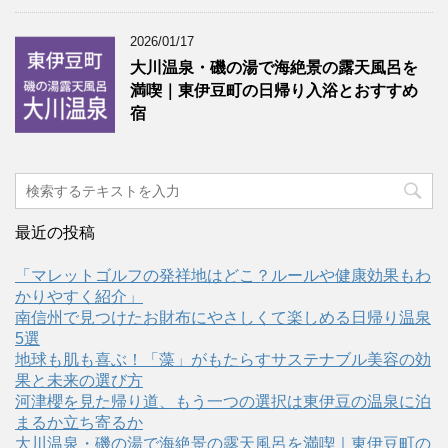
2026/01/17
大川温泉・磯の湯で海絶景の露天風呂を
満喫｜東伊豆町の日帰り入浴とおすすめ
宿
最近の投稿
「マレットゴルフの発祥地はどこ？ルールや健康効果もわ
かりやすく紹介」
南信州で見つけたお財布にやさしくて楽しめる日帰り温泉
5選
地球も肌も喜ぶ！「藻」がもたらすサステナブル美容の効
果と未来の選び方
河津櫻を見た帰り道、もう一つの選択は東伊豆の温泉に泊
まるか立ち寄るか
大川温泉・磯の湯で海絶景の露天風呂を満喫｜東伊豆町の