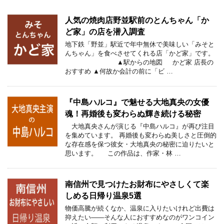
人気の焼肉店野並駅前のとんちゃん「か
ど家」の店を潜入調査
地下鉄「野並」駅近で年中無休で美味しい「みそと
んちゃん」を食べさせてくれる店「かど家」です。
▲駅からの地図 かど家 店長の
おすすめ ▲何故か会計の前に「ビ …
『中島ハルコ』で魅せる大地真央の女優
魂！再婚後も変わらぬ輝き続ける秘密
大地真央さんが演じる『中島ハルコ』が再び注目
を集めています。 再婚後も変わらぬ美しさと圧倒的
な存在感を保つ彼女・大地真央の秘密に迫りたいと
思います。 この作品は、作家・林 …
南信州で見つけたお財布にやさしくて楽
しめる日帰り温泉5選
物価高騰が続くなか、温泉に入りたいけれど出費は
抑えたい――そんな人におすすめなのがワンコイン