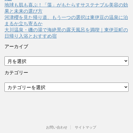
地球も肌も喜ぶ！「藻」がもたらすサステナブル美容の効
果と未来の選び方
河津櫻を見た帰り道、もう一つの選択は東伊豆の温泉に泊
まるか立ち寄るか
大川温泉・磯の湯で海絶景の露天風呂を満喫｜東伊豆町の
日帰り入浴とおすすめ宿
アーカイブ
ア
ー
カ
カテゴリー
イ
ブ
カ
テ
ゴ
リ
ー
お問い合わせ
サイトマップ