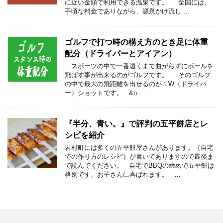
に近い金額で利用できる温泉です。 全国には、
手頃な料金でありながら、源泉かけ流し …
ゴルフで打つ時の構え方のとき足に体重
配分（ドライバーとアイアン）
スポーツの中で一番遠くまで曲がらずにボールを
飛ばす事が出来るのがゴルフです。 そのゴルフ
の中で最大の飛距離を出せるのが１W（ドライバ
ー）ショットです。 &n …
『半分、青い。』で評判の五平餅店とレ
シピを紹介
岩村町には多くの五平餅屋さんがあります。（自宅
での作り方のレシピ）が書いてありますので最後ま
で読んでください。 自宅でBBQの締めで五平餅は
格別です、お子さんに喜ばれます。 …